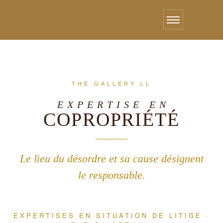
} ?> } ?>
Je suis un bloc de texte, cliquez sur le bouton \ »éditer\ » pour me modifier. Lorem
ipsum dolor sit amet, consectetur adipiscing elit. Ut elit tellus, luctus nec ullamcorper
mattis, pulvinar dapibus leo.
THE GALLERY LL
EXPERTISE EN
COPROPRIÉTÉ
Le lieu du désordre et sa cause désignent
le responsable.
EXPERTISES EN SITUATION DE LITIGE ·